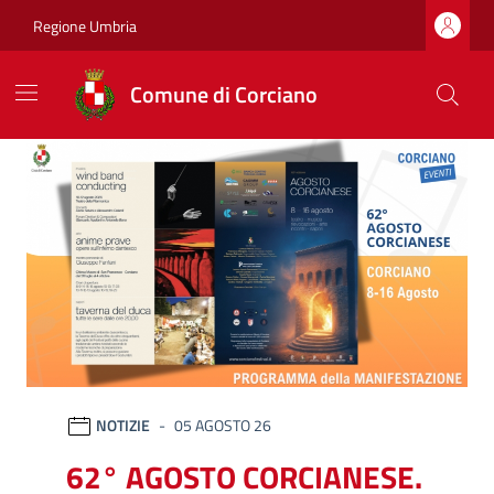
Vai ai contenuti
Vai al footer
Regione Umbria
Comune di Corciano
Comune di Corciano
Ultime notizie
NOTIZIE
05 AGOSTO 26
62° AGOSTO CORCIANESE.