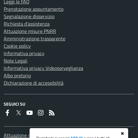
Leggi le FAQ
Prenotazione appuntamento
Segnalazione disservizio
Richiesta d'assistenza
Attuazione misure PNRR
Amministrazione trasparente
Cookie policy
Informativa privacy
Note Legali
Informativa privacy Videosorveglianza
Albo pretorio
Dichiarazione di accessibilità
SEGUICI SU
Faceboook
Twitter
Youtube
Instagram
RSS
✖
Attuazione misure PNRR
Registrati ai servizi
APP IO
e ricevi tutti gli