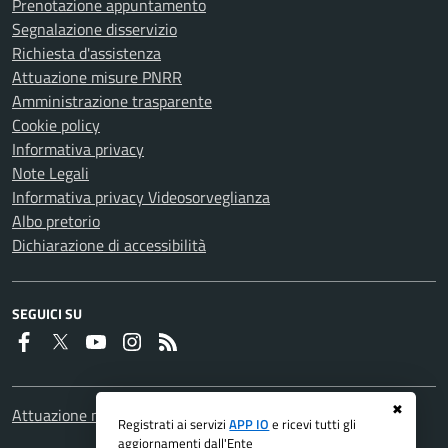
Prenotazione appuntamento
Segnalazione disservizio
Richiesta d'assistenza
Attuazione misure PNRR
Amministrazione trasparente
Cookie policy
Informativa privacy
Note Legali
Informativa privacy Videosorveglianza
Albo pretorio
Dichiarazione di accessibilità
SEGUICI SU
Faceboook
Twitter
Youtube
Instagram
RSS
✖
Attuazione misure PNRR
Registrati ai servizi
APP IO
e ricevi tutti gli
aggiornamenti dall'Ente