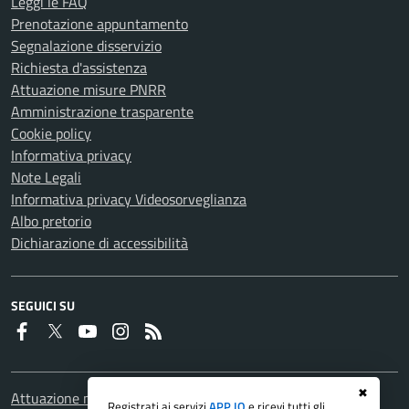
Leggi le FAQ
Prenotazione appuntamento
Segnalazione disservizio
Richiesta d'assistenza
Attuazione misure PNRR
Amministrazione trasparente
Cookie policy
Informativa privacy
Note Legali
Informativa privacy Videosorveglianza
Albo pretorio
Dichiarazione di accessibilità
SEGUICI SU
Faceboook
Twitter
Youtube
Instagram
RSS
✖
Attuazione misure PNRR
Registrati ai servizi
APP IO
e ricevi tutti gli