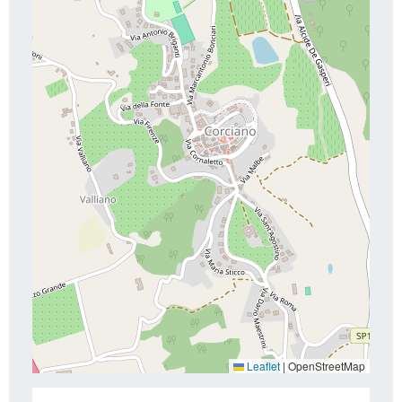
Leaflet
|
OpenStreetMap