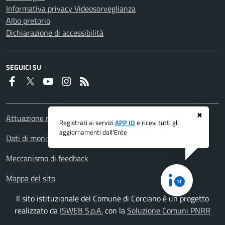
Informativa privacy Videosorveglianza
Albo pretorio
Dichiarazione di accessibilità
SEGUICI SU
Faceboook
Twitter
Youtube
Instagram
RSS
✖
Attuazione misure PNRR
Registrati ai servizi
APP IO
e ricevi tutti gli
aggiornamenti dall'Ente
Dati di monitoraggio
Meccanismo di feedback
Mappa del sito
Il sito istituzionale del Comune di Corciano è un progetto
realizzato da
ISWEB S.p.A.
con la
Soluzione Comuni PNRR